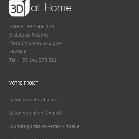
SIREN : 489 306 126
3 allée de Palerme
49460 Montreuil-Juigné
FRANCE
Tel. : +33 241 378 312
VOTRE PROJET
Salon virtuel d’affaires
Salon virtuel de l’emploi
Journée portes-ouvertes virtuelle