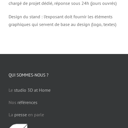
chargé de projet dédié, réponse sous 24h (jours ouvrés)
Design du stand : l’exposant doit fournir les éléments
graphiques qui servent de base au design (logo, textes)
QUI SOMMES-NOUS ?
Le
studio 3D at Home
Nos
références
La
presse
en parle