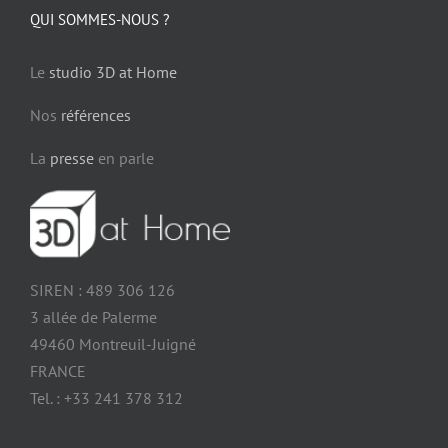
QUI SOMMES-NOUS ?
Le
studio 3D at Home
Nos
références
La
presse
en parle
SIREN : 489 306 126
3 allée de Palerme
49460 Montreuil-Juigné
FRANCE
Tel. : +33 241 378 312